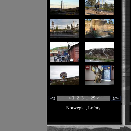
<
1
2
3
...
29
>
Norwegia , Lofoty